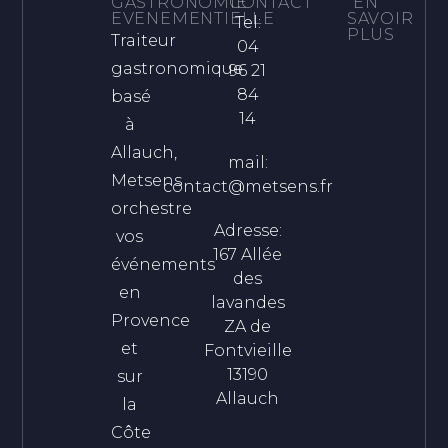
GASTRONOMIE
CONTACT
EN
EVENEMENTIELLE
SAVOIR
Tel:
PLUS
Traiteur
04
gastronomique
96 21
84
basé
14
à
Allauch,
mail:
Metsens
contact@metsens.fr
orchestre
Adresse:
vos
167 Allée
événements
des
en
lavandes
Provence
ZA de
et
Fontvieille
13190
sur
Allauch
la
Côte